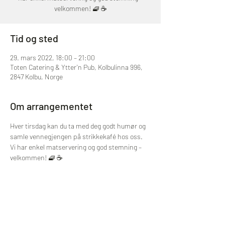
velkommen! 🧇 ☕
Tid og sted
29. mars 2022, 18:00 – 21:00
Toten Catering & Ytter'n Pub, Kolbulinna 996,
2847 Kolbu, Norge
Om arrangementet
Hver tirsdag kan du ta med deg godt humør og 
samle vennegjengen på strikkekafé hos oss. 
Vi har enkel matservering og god stemning – 
velkommen! 🧇 ☕
Del dette arrangementet