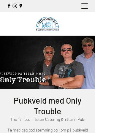
Pubkveld med Only
Trouble
fre. 17. feb.
  |  
Toten Catering & Ytter'n Pub
Ta med deg god stemning og kom på pubkveld