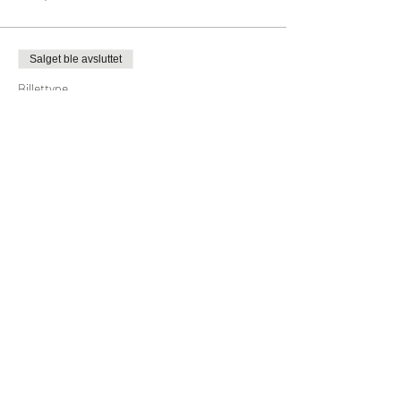
Salget ble avsluttet
Billettype
Inngang og buffet
Mer informasjon
Pris
350,00 kr
Del dette arrangementet