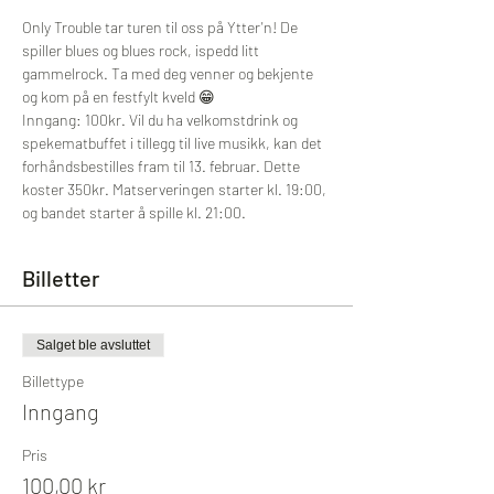
Only Trouble tar turen til oss på Ytter'n! De 
spiller blues og blues rock, ispedd litt 
gammelrock. Ta med deg venner og bekjente 
og kom på en festfylt kveld 😁
Inngang: 100kr. Vil du ha velkomstdrink og 
spekematbuffet i tillegg til live musikk, kan det 
forhåndsbestilles fram til 13. februar. Dette 
koster 350kr. Matserveringen starter kl. 19:00, 
og bandet starter å spille kl. 21:00.
Billetter
Salget ble avsluttet
Billettype
Inngang
Pris
100,00 kr